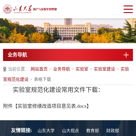
业务导航
当前位置：
网站首页
>
业务导航
>
实验室
>
实验室建设
>
实验
室规范化建设
>
表格下载
实验室规范化建设常用文件下载：
附件【
实验室修缮改造项目意见表.docx
】
友情链接:
山东大学
山大视点
教育部
财政部